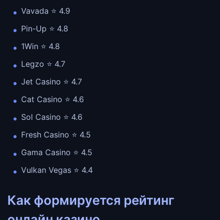
Vavada ⭐️ 4.9
Pin-Up ⭐️ 4.8
1Win ⭐️ 4.8
Legzo ⭐️ 4.7
Jet Casino ⭐️ 4.7
Cat Casino ⭐️ 4.6
Sol Casino ⭐️ 4.6
Fresh Casino ⭐️ 4.5
Gama Casino ⭐️ 4.5
Vulkan Vegas ⭐️ 4.4
Как формируется рейтинг
онлайн казино