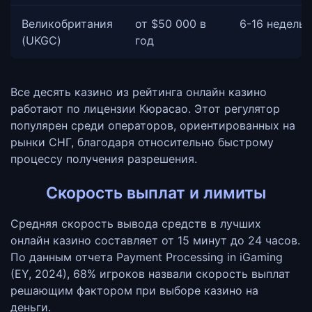
Великобритания
от $50 000 в
6-16 недель
(UKGC)
год
Все десять казино из рейтинга онлайн казино
работают по лицензии Кюрасао. Этот регулятор
популярен среди операторов, ориентированных на
рынки СНГ, благодаря относительно быстрому
процессу получения разрешения.
Скорость выплат и лимиты
Средняя скорость вывода средств в лучших
онлайн казино составляет от 15 минут до 24 часов.
По данным отчета Payment Processing in iGaming
(EY, 2024), 68% игроков назвали скорость выплат
решающим фактором при выборе казино на
деньги.