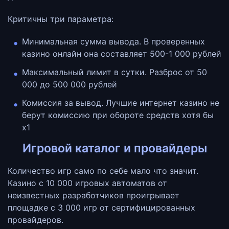
Критичны три параметра:
Минимальная сумма вывода. В проверенных
казино онлайн она составляет 500-1 000 рублей
Максимальный лимит в сутки. Разброс от 50
000 до 500 000 рублей
Комиссия за вывод. Лучшие интернет казино не
берут комиссию при обороте средств хотя бы
x1
Игровой каталог и провайдеры
Количество игр само по себе мало что значит.
Казино с 10 000 игровых автоматов от
неизвестных разработчиков проигрывает
площадке с 3 000 игр от сертифицированных
провайдеров.