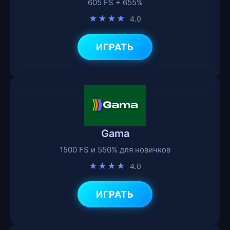
605 FS + 655%
★★★★
4.0
ИГРАТЬ
Gama
1500 FS и 550% для новичков
★★★★
4.0
ИГРАТЬ