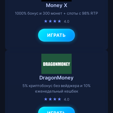
Money X
1000% бонус и 300 монет + слоты с 98% RTP
★★★★
4.0
ИГРАТЬ
DragonMoney
5% криптобонус без вейджера и 10%
еженедельный кешбек
★★★★
4.0