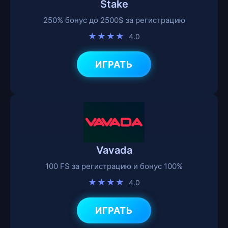
Stake
250% бонус до 2500$ за регистрацию
★★★★
4.0
ИГРАТЬ
Vavada
100 FS за регистрацию и бонус 100%
★★★★
4.0
ИГРАТЬ