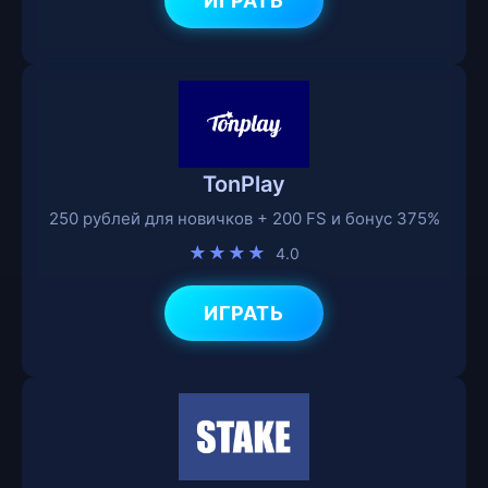
ИГРАТЬ
TonPlay
250 рублей для новичков + 200 FS и бонус 375%
★★★★
4.0
ИГРАТЬ