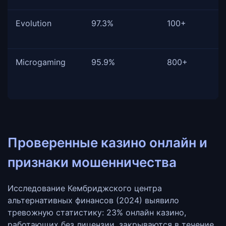
Evolution
97.3%
100+
Microgaming
95.9%
800+
Проверенные казино онлайн и
признаки мошенничества
Исследование Кембриджского центра
альтернативных финансов (2024) выявило
тревожную статистику: 23% онлайн казино,
работающих без лицензии, закрываются в течение