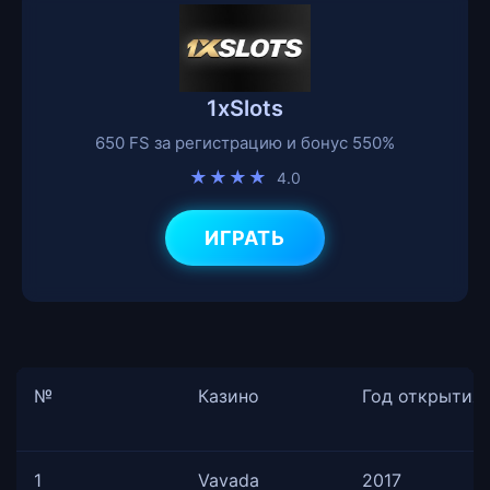
1xSlots
650 FS за регистрацию и бонус 550%
★★★★
4.0
ИГРАТЬ
№
Казино
Год открытия
1
Vavada
2017